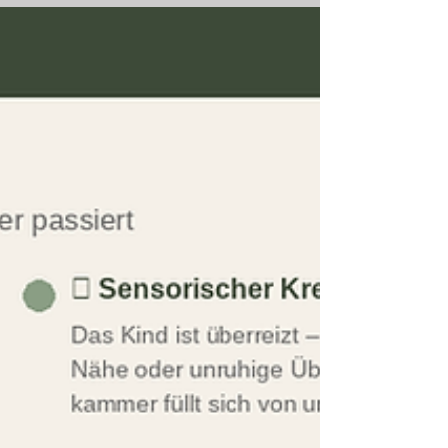
hier die Macht übernehmen!“ Da hast du
vollkommen recht! Genau so fühlt es sich in diesen
Momenten an. Das Zähneputzen wird zum
abendlichen Drama, das Anziehen am Morgen zur
Zerreißprobe. Du sagst es dreimal, viermal – nichts
passiert. Du wirst lauter, drohst mit Konsequenzen
und spürst, wie s