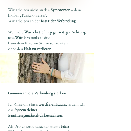
Wir arbeiten nicht an den
Symptomen
– dem
bloßen „Funktionieren“.
Wir arbeiten an der
Basis: der Verbindung.
Wenn die
Wurzeln tief
in
gegenseitiger Achtung
und Würde
verankert sind,
kann dein Kind im Sturm schwanken,
ohne den
Halt zu verlieren
Gemeinsam die Verbindung stärken.
Ich öffne dir einen
wertfreien Raum,
in dem wir
das
System deiner
Familien ganzheitlich betrachten.
Als Projektorin nutze ich meine
feine