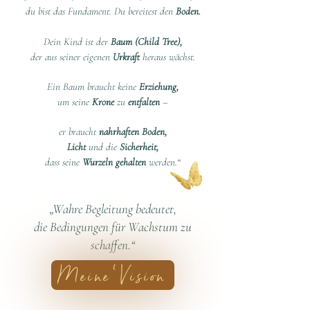
du bist das Fundament. Du bereitest den
Boden.
Dein Kind ist der
Baum (Child Tree),
der aus seiner eigenen
Urkraft
heraus wächst.
Ein Baum braucht keine
Erziehung,
um seine
Krone
zu
entfalten
–
er braucht
nahrhaften Boden,
Licht
und die
Sicherheit,
dass seine
Wurzeln gehalten
werden.“
„Wahre Begleitung bedeutet,
die Bedingungen für Wachstum zu
schaffen.“
Meine Vision