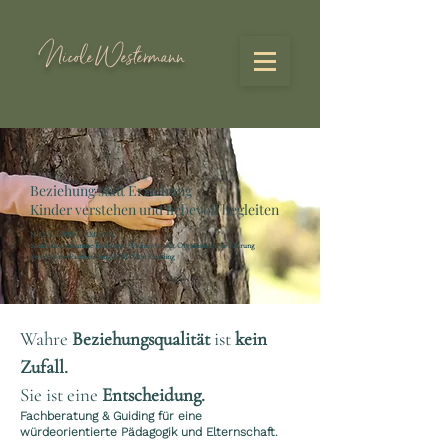
Nicole Westermann
Beziehung statt Erziehung
Kinder verstehen und liebevoll begleiten
NICOLE WESTERMANN
Staatlich anerkannte Erzieherin | Fachwirtin für Organisation & Führung
Systemische Fachberatung & MUTter Guiding
Wahre
Beziehungsqualität
ist
kein
Zufall.
Sie ist eine
Entscheidung.
Fachberatung & Guiding für eine
würdeorientierte Pädagogik und Elternschaft.