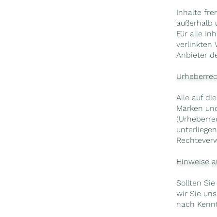
Inhalte fre
außerhalb 
Für alle I
verlinkten
Anbieter d
Urheberre
Alle auf di
Marken und
(Urheberre
unterliege
Rechteverw
Hinweise a
Sollten Sie
wir Sie un
nach Kennt