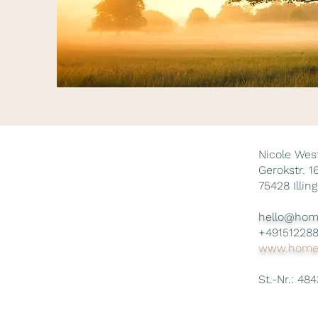
Nicole We
Gerokstr. 1
75428 Illin
hello@hom
+49151228
www.home-
St.-Nr.: 48