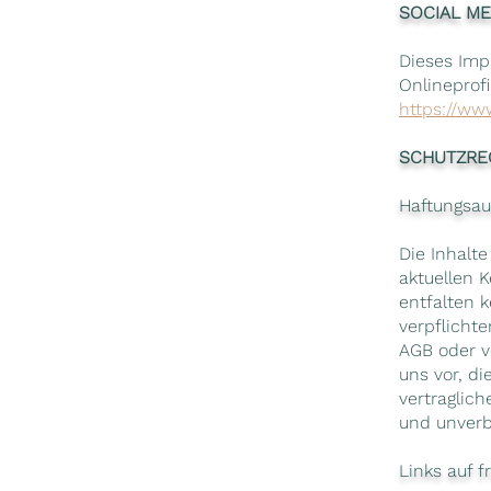
SOCIAL M
Dieses Imp
Onlineprofi
https://ww
SCHUTZRE
Haftungsau
Die Inhalt
aktuellen 
entfalten 
verpflicht
AGB oder v
uns vor, di
vertraglich
und unverb
Links auf 