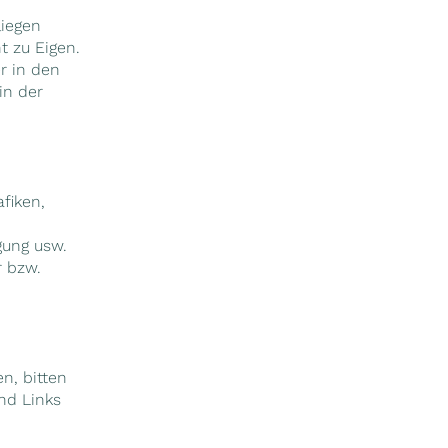
liegen
 zu Eigen.
r in den
in der
afiken,
gung usw.
r bzw.
n, bitten
nd Links