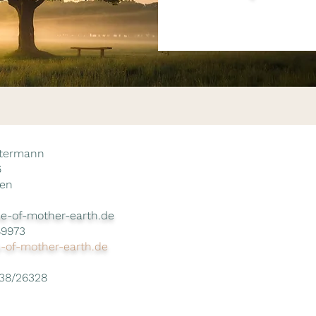
stermann
6
gen
e-of-mother-earth.de
89973
of-mother-earth.de
438/26328