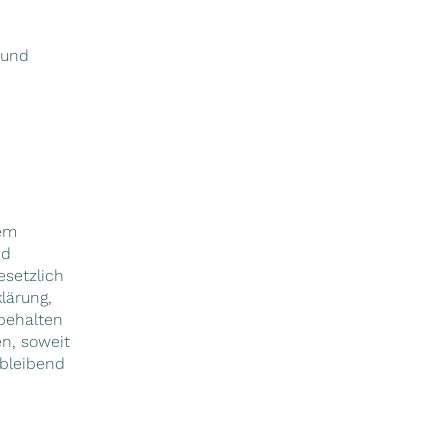
 und
rem
nd
esetzlich
lärung,
behalten
en, soweit
ibleibend